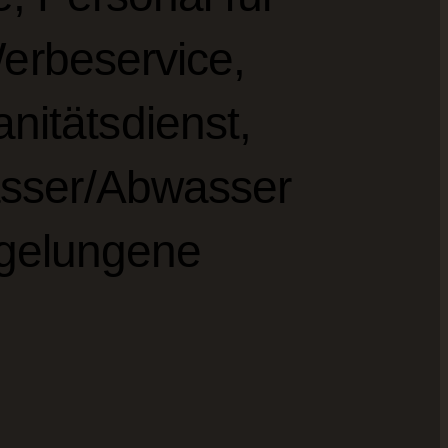
erbeservice,
nitätsdienst,
Wasser/Abwasser
 gelungene