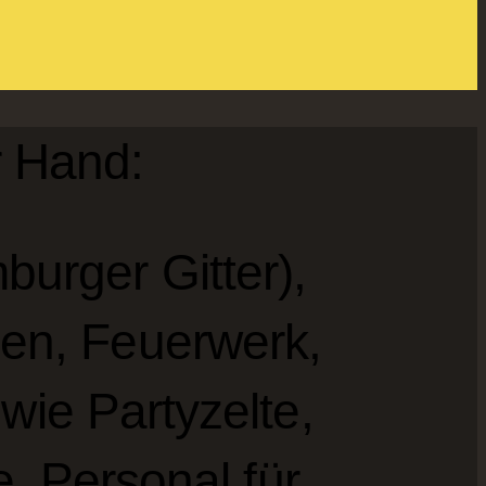
r Hand:
urger Gitter),
en, Feuerwerk,
ie Partyzelte,
, Personal für