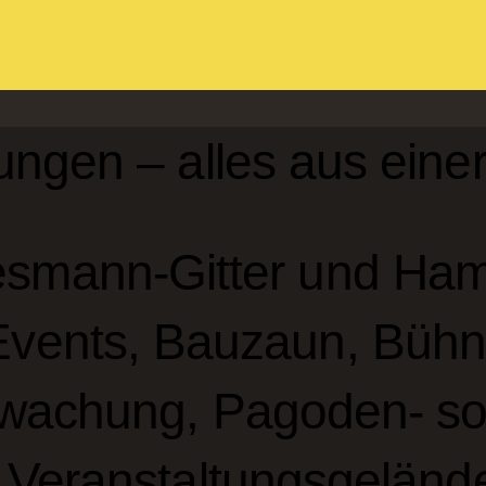
ungen – alles aus eine
esmann-Gitter und Hamb
Events, Bauzaun, Bühn
wachung, Pagoden- sow
 Veranstaltungsgelände