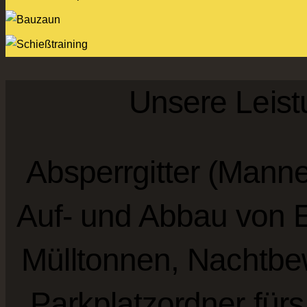
Unsere Leist
Absperrgitter (Mann
Auf- und Abbau von 
Mülltonnen, Nachtbe
Parkplatzordner fürs